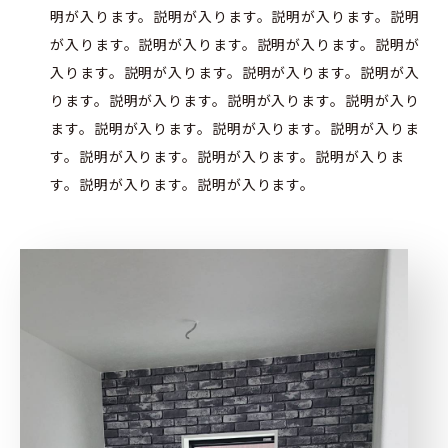
明が入ります。説明が入ります。説明が入ります。説明
が入ります。説明が入ります。説明が入ります。説明が
入ります。説明が入ります。説明が入ります。説明が入
ります。説明が入ります。説明が入ります。説明が入り
ます。説明が入ります。説明が入ります。説明が入りま
す。説明が入ります。説明が入ります。説明が入りま
す。説明が入ります。説明が入ります。