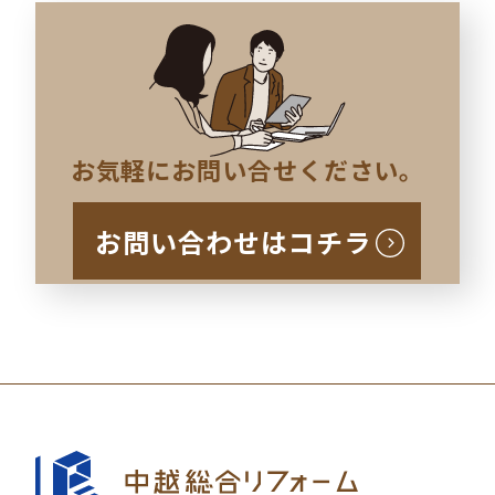
お気軽にお問い合せください。
お問い合わせはコチラ