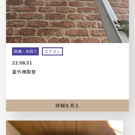
設備・水回り
エアコン
22.08.31
室外機取替
詳細を見る