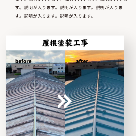
す。説明が入ります。説明が入ります。説明が入りま
す。説明が入ります。説明が入ります。