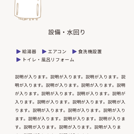
設備・水回り
給湯器
エアコン
食洗機設置
トイレ・風呂リフォーム
説明が入ります。説明が入ります。説明が入ります。説
明が入ります。説明が入ります。説明が入ります。説明
が入ります。説明が入ります。説明が入ります。説明が
入ります。説明が入ります。説明が入ります。説明が入
ります。説明が入ります。説明が入ります。説明が入り
ます。説明が入ります。説明が入ります。説明が入りま
す。説明が入ります。説明が入ります。説明が入りま