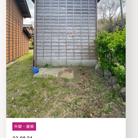
外壁・屋根
22.08.31