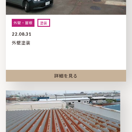
外壁・屋根
塗装
22.08.31
外壁塗装
詳細を見る