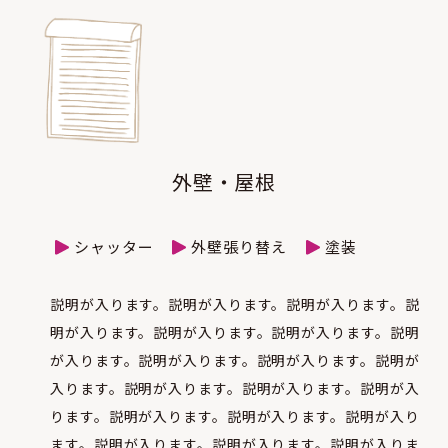
外壁・屋根
シャッター
外壁張り替え
塗装
説明が入ります。説明が入ります。説明が入ります。説
明が入ります。説明が入ります。説明が入ります。説明
が入ります。説明が入ります。説明が入ります。説明が
入ります。説明が入ります。説明が入ります。説明が入
ります。説明が入ります。説明が入ります。説明が入り
ます。説明が入ります。説明が入ります。説明が入りま